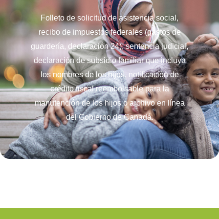
Folleto de solicitud de asistencia social,
recibo de impuestos federales (gastos de
guardería, declaración 24), sentencia judicial,
declaración de subsidio familiar que incluya
los nombres de los hijos, notificación de
crédito fiscal reembolsable para la
manutención de los hijos o archivo en línea
del Gobierno de Canadá.