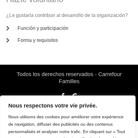
¿Le gustaría contribuir al desarrollo de la organización?
Función y participación
Forma y requisitos
Todos los derechos reservados - Carrefour
Familles
F
G
a
o
c
o
e
g
Nous respectons votre vie privée.
b
l
Desarrollado por Webventure
o
e
Nous utilisons des cookies pour améliorer votre expérience
o
de navigation, diffuser des publicités ou des contenus
k
personnalisés et analyser notre trafic. En cliquant sur « Tout
-