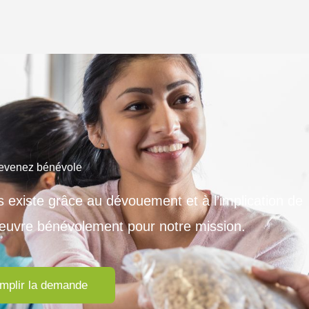
evenez bénévole
 existe grâce au dévouement et à l’implication de
uvre bénévolement pour notre mission.
mplir la demande