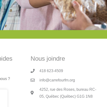
pides
Nous joindre
418 623-4509
nous ?
info@carrefourfm.org
4252, rue des Roses, bureau RC-
05, Québec (Québec) G1G 1N8