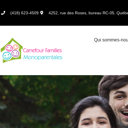
Aller
au
(418) 623-4509
4252, rue des Roses, bureau RC-05, Qué
contenu
Qui sommes-nou