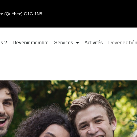
bec (Québec) G1G 1N8
s ?
Devenir membre
Services
Activités
Devenez bén