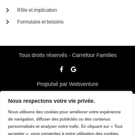
Rôle et implication
Formulaire et besoins
Tous droits réservés - Carrefour Familles
F
G
a
o
c
o
e
g
b
l
Propulsé par Webventure
o
e
o
Nous respectons votre vie privée.
k
-
Nous utilisons des cookies pour améliorer votre expérience
f
de navigation, diffuser des publicités ou des contenus
personnalisés et analyser notre trafic. En cliquant sur « Tout
accepter », vous consentez à notre utilisation des cookies.