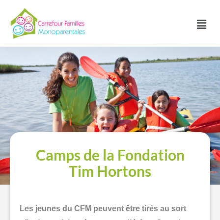
Aller
au
Main
contenu
Menu
Camps de la Fondation
Tim Hortons
Les jeunes du CFM peuvent être tirés au sort