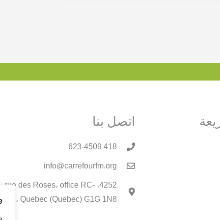
يعة
اتصل بنا
418 623-4509
info@carrefourfm.org
4252، rue des Roses، office RC-
05، Quebec (Quebec) G1G 1N8
.
e