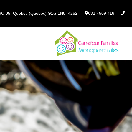
خطي
لى
4252، rue des Roses، office RC-05، Quebec (Quebec) G1G 1N8
418 632-4509
لمحتوى