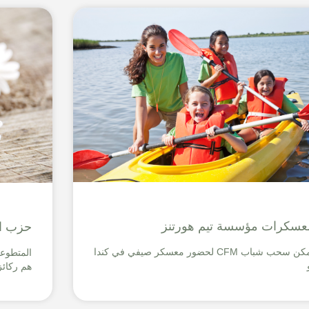
عسكرات مؤسسة تيم هورتنز
حزب ال
يمكن سحب شباب CFM لحضور معسكر صيفي في كندا
هم ركائز