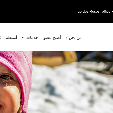
من نحن ؟
أصبح عضوا
خدمات
أنشطة
ك