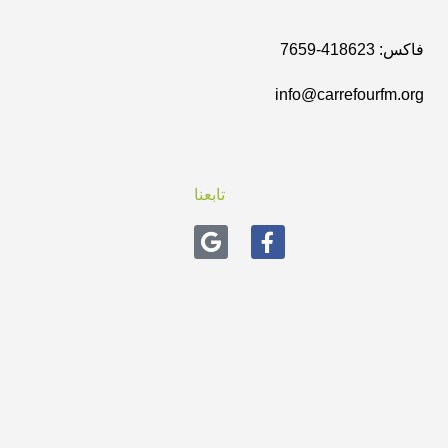
فاكس: 418623-7659
info@carrefourfm.org
تابعنا
G
F
o
a
o
c
g
e
l
b
e
o
o
k
-
f