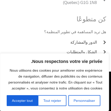
(Quebec) G1G 1N8
كن متطوعًا
هل تريد المساهمة في تطوير المنظمة؟
الدور والمشاركة
الشكل والمتطلبات
Nous respectons votre vie privée.
Nous utilisons des cookies pour améliorer votre expérience
de navigation, diffuser des publicités ou des contenus
جميع الحقوق محفوظة - كارفور للعائلات
personnalisés et analyser notre trafic. En cliquant sur « Tout
G
F
accepter », vous consentez à notre utilisation des cookies.
o
a
o
c
g
e
Accepter tout
Tout rejeter
Personnaliser
l
b
مدعوم من Webventure
e
o