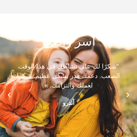
أسر راضية
"شكرًا لك على نشاطك في هذا الوقت
الصعب. دعمك قدر بشكل عظيم. شكرا
لعملك والتزامك. »
أندرو
أب راضي