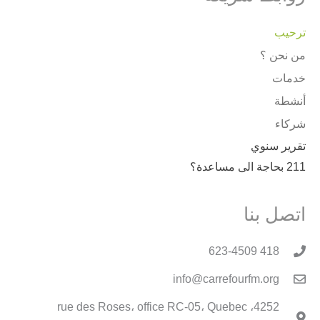
ترحيب
من نحن ؟
خدمات
أنشطة
شركاء
تقرير سنوي
211 بحاجة الى مساعدة؟
اتصل بنا
418 623-4509
info@carrefourfm.org
4252، rue des Roses، office RC-05، Quebec