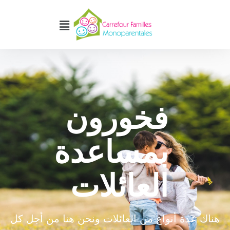
خطي
لى
Main
لمحتوى
Menu
فخورون
بمساعدة
العائلات
هناك عدة أنواع من العائلات ونحن هنا من أجل كل